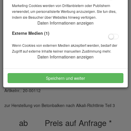
Marketing Cookies werden von Drittanbietern oder Publishern
verwendet, um personalisierte Werbung anzuzeigen. Sie tun dies,
indem sie Besucher über Websites hinweg verfolgen.
Daten Informationen anzeigen
Externe Medien (1)
Wenn Cookies von externen Medien akzeptiert werden, bedarf der
Zugriff auf externe Inhalte keiner manuellen Zustimmung mehr.
Daten Informationen anzeigen
Balkenform 75x75x280 Diago Edelstahl
Speichern und weiter
Artikelnr.: 20-00112
zur Herstellung von Betonbalken nach Alkali-Richtlinie Teil 3
ab
Preis auf Anfrage
*