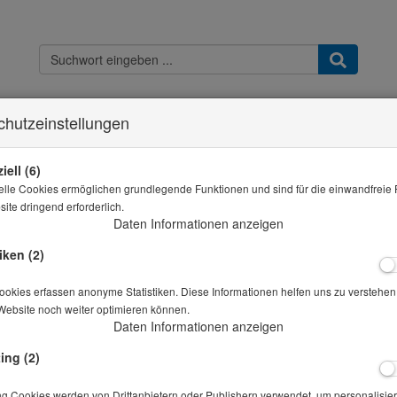
chutzeinstellungen
Kontakt
Widerrufsbelehrung
Datenschutz
AGB & Kundeninfo
Imp
Sie sind hier
THB - Shop
Handbürste langer Stiel
iell (6)
elle Cookies ermöglichen grundlegende Funktionen und sind für die einwandfreie 
Alle Artikel zeigen aus: A
ite dringend erforderlich.
Daten Informationen anzeigen
Handbürste langer Stiel
iken (2)
Artikelnr.: 10-01444
okies erfassen anonyme Statistiken. Diese Informationen helfen uns zu verstehen,
Website noch weiter optimieren können.
Daten Informationen anzeigen
Preis auf Anfrage
*
ing (2)
Lieferbar in auf Anfrage
ng Cookies werden von Drittanbietern oder Publishern verwendet, um personalisier