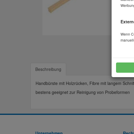
Werbung
Extern
Wenn Coo
manuell
Beschreibung
Handbürste mit Holzrücken, Fibre mit langem Schnit
bestens geeignet zur Reinigung von Probeformen
Unternehmen
Recht