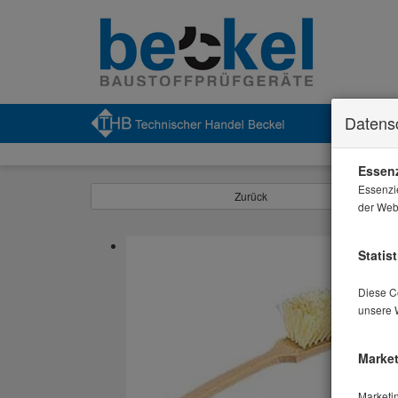
Datens
Essenz
Essenzi
Zurück
der Webs
Statist
Diese Co
unsere 
Market
Marketi