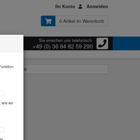
Ihr Konto
Anmelden
0 Artikel im Warenkorb
Sie erreichen uns telefonisch:
ressum
+49 (0) 36 84 82 59 290
Funktion
llgemeine Geräte
 wie wir
te