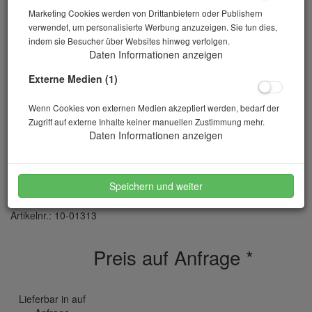
Marketing Cookies werden von Drittanbietern oder Publishern
verwendet, um personalisierte Werbung anzuzeigen. Sie tun dies,
indem sie Besucher über Websites hinweg verfolgen.
Daten Informationen anzeigen
Externe Medien (1)
Wenn Cookies von externen Medien akzeptiert werden, bedarf der
Zugriff auf externe Inhalte keiner manuellen Zustimmung mehr.
Daten Informationen anzeigen
Weithalsflasche Kunststoff PE-LD 1000 ml
Speichern und weiter
Artikelnr.: 10-01313
Preis auf Anfrage
*
Lieferbar in auf