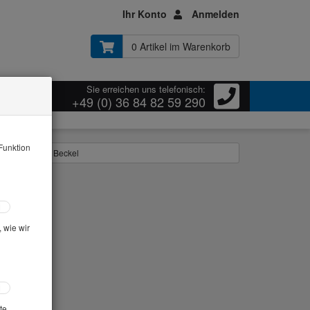
Ihr Konto
Anmelden
0 Artikel im Warenkorb
Sie erreichen uns telefonisch:
ressum
+49 (0) 36 84 82 59 290
Funktion
eindringprüfer Beckel
 wie wir
te