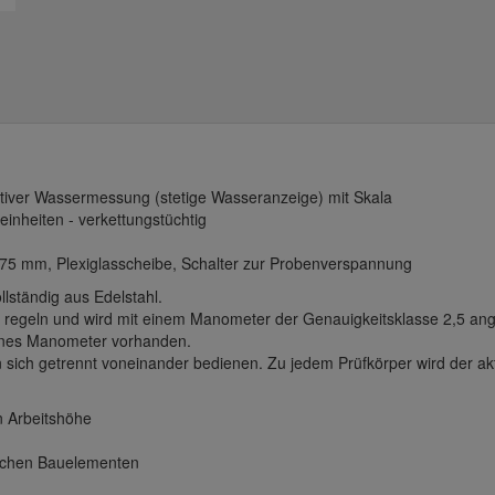
tiver Wassermessung (stetige Wasseranzeige) mit Skala
feinheiten - verkettungstüchtig
 75 mm, Plexiglasscheibe, Schalter zur Probenverspannung
lständig aus Edelstahl.
os regeln und wird mit einem Manometer der Genauigkeitsklasse 2,5 ang
ernes Manometer vorhanden.
en sich getrennt voneinander bedienen. Zu jedem Prüfkörper wird der ak
n Arbeitshöhe
ischen Bauelementen