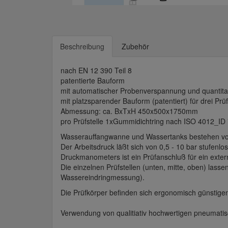
Beschreibung
Zubehör
nach EN 12 390 Teil 8
patentierte Bauform
mit automatischer Probenverspannung und quantita
mit platzsparender Bauform (patentiert) für drei Prü
Abmessung: ca. BxTxH 450x500x1750mm
pro Prüfstelle 1xGummidichtring nach ISO 4012_ID
Wasserauffangwanne und Wassertanks bestehen vol
Der Arbeitsdruck läßt sich von 0,5 - 10 bar stufenl
Druckmanometers ist ein Prüfanschluß für ein ext
Die einzelnen Prüfstellen (unten, mitte, oben) lass
Wassereindringmessung).
Die Prüfkörper befinden sich ergonomisch günstige
Verwendung von qualitiativ hochwertigen pneumat