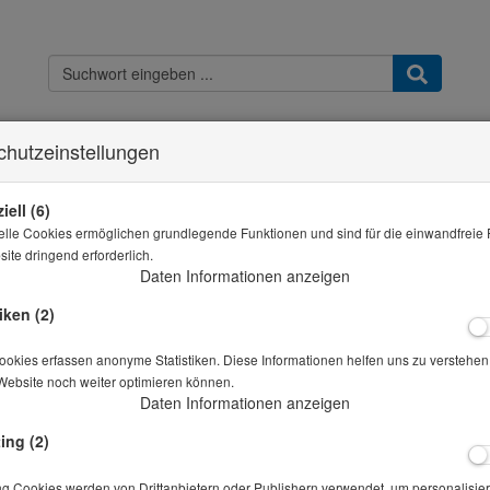
chutzeinstellungen
Kontakt
Widerrufsbelehrung
Datenschutz
AGB & Kundeninfo
Imp
Sie sind hier
THB - Shop
Wassereindring-Prüfanlage Beckel 3 Prüfstellen
iell (6)
elle Cookies ermöglichen grundlegende Funktionen und sind für die einwandfreie 
Alle Artikel zeigen aus: Wasser
ite dringend erforderlich.
Daten Informationen anzeigen
Wassereindring-Prüfanlage Beckel 3
iken (2)
Prüfstellen
okies erfassen anonyme Statistiken. Diese Informationen helfen uns zu verstehen,
Artikelnr.: 20-00227
Website noch weiter optimieren können.
Daten Informationen anzeigen
Preis auf Anfrage
*
ing (2)
ng Cookies werden von Drittanbietern oder Publishern verwendet, um personalisier