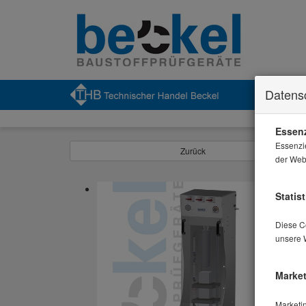
Datens
Essenz
Essenzi
Zurück
der Webs
Statist
Diese Co
unsere 
Market
Marketi