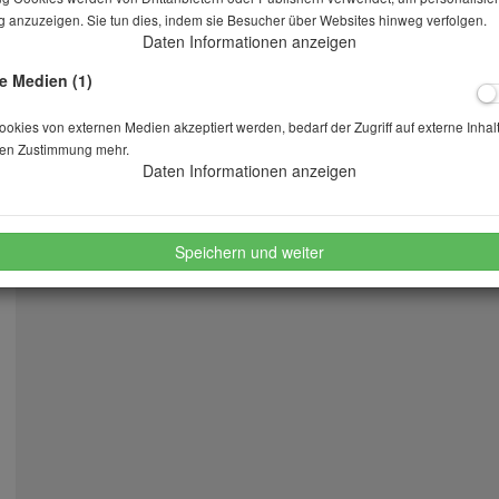
Lieferbar in auf Anfrage
 anzuzeigen. Sie tun dies, indem sie Besucher über Websites hinweg verfolgen.
Daten Informationen anzeigen
e Medien (1)
Stk.
kies von externen Medien akzeptiert werden, bedarf der Zugriff auf externe Inhal
en Zustimmung mehr.
merken
wünschen
Daten Informationen anzeigen
Speichern und weiter