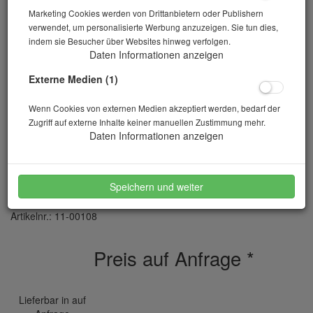
Marketing Cookies werden von Drittanbietern oder Publishern
verwendet, um personalisierte Werbung anzuzeigen. Sie tun dies,
indem sie Besucher über Websites hinweg verfolgen.
Daten Informationen anzeigen
Externe Medien (1)
Wenn Cookies von externen Medien akzeptiert werden, bedarf der
Zugriff auf externe Inhalte keiner manuellen Zustimmung mehr.
Daten Informationen anzeigen
Waage PES 15000-1M 15kg-0,1g
Speichern und weiter
Artikelnr.: 11-00108
Preis auf Anfrage
*
Lieferbar in auf