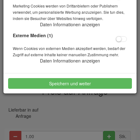
Marketing Cookies werden von Drittanbietern oder Publishern
verwendet, um personalisierte Werbung anzuzeigen. Sie tun dies,
indem sie Besucher über Websites hinweg verfolgen.
Daten Informationen anzeigen
Externe Medien (1)
Wenn Cookies von externen Medien akzeptiert werden, bedarf der
Zugriff auf externe Inhalte keiner manuellen Zustimmung mehr.
Verschlussstopfen für Messzylinder 100 ml
Daten Informationen anzeigen
Artikelnr.: 10-01176
Speichern und weiter
Preis auf Anfrage
*
Lieferbar in auf
Anfrage
Stk.