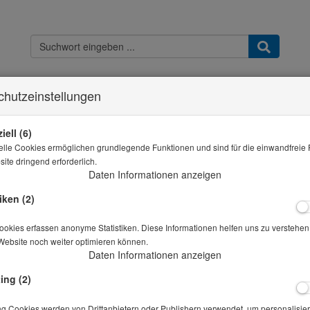
chutzeinstellungen
Kontakt
Widerrufsbelehrung
Datenschutz
AGB & Kundeninfo
Imp
Sie sind hier
THB - Shop
Tischstoppuhr digital mit Timer
iell (6)
elle Cookies ermöglichen grundlegende Funktionen und sind für die einwandfreie 
Alle Artikel zeigen 
ite dringend erforderlich.
Daten Informationen anzeigen
Tischstoppuhr digital mit Timer
iken (2)
Artikelnr.: 10-02789
okies erfassen anonyme Statistiken. Diese Informationen helfen uns zu verstehen,
Website noch weiter optimieren können.
Daten Informationen anzeigen
Preis auf Anfrage
*
ing (2)
Lieferbar in auf Anfrage
ng Cookies werden von Drittanbietern oder Publishern verwendet, um personalisier