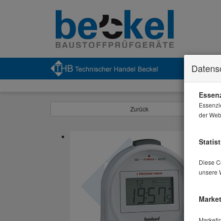
Datens
Essenz
Essenzi
Zurück
der Webs
Statist
Diese Co
unsere 
Market
Marketi