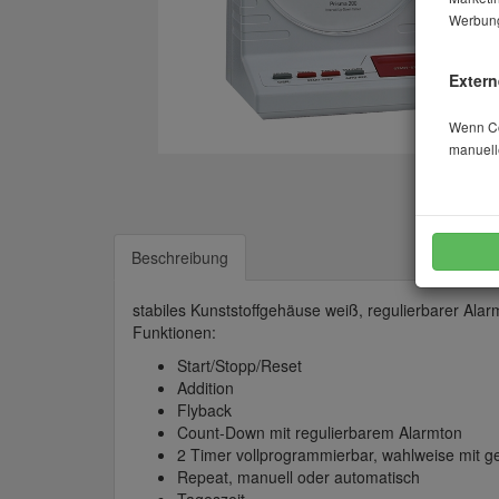
Werbung
Extern
Wenn Coo
manuell
Beschreibung
stabiles Kunststoffgehäuse weiß, regulierbarer Alar
Funktionen:
Start/Stopp/Reset
Addition
Flyback
Count-Down mit regulierbarem Alarmton
2 Timer vollprogrammierbar, wahlweise mit g
Repeat, manuell oder automatisch