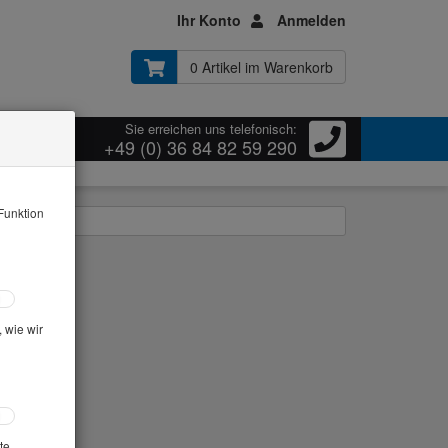
Ihr Konto
Anmelden
0 Artikel im Warenkorb
Sie erreichen uns telefonisch:
ressum
+49 (0) 36 84 82 59 290
Funktion
aus: Messen
 wie wir
te