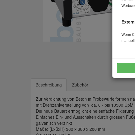
Werbung
Extern
Wenn Coo
manuell
Beschreibung
Zubehör
Zur Verdichtung von Beton in Probewürfelformen n
mit Drehzahlverstellung von ca. 0 - bis 10500 UpM 
Die neue Bauart ermöglicht eine einfache Fixierung
Einfaches Ein- und Ausschalten durch grossen Fuß
galvanisch verzinkt
Maße: (LxBxH) 360 x 380 x 200 mm