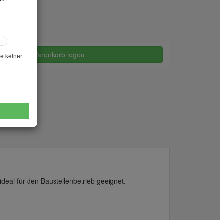
in den Warenkorb legen
te keiner
deal für den Baustellenbetrieb geeignet.