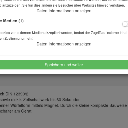
 anzuzeigen. Sie tun dies, indem sie Besucher über Websites hinweg verfolgen.
Daten Informationen anzeigen
Lieferbar in auf Anfrage
e Medien (1)
Stk.
kies von externen Medien akzeptiert werden, bedarf der Zugriff auf externe Inhal
en Zustimmung mehr.
Daten Informationen anzeigen
merken
wünschen
Speichern und weiter
ach DIN 12390/2
sowie elektr. Zeitschaltwerk bis 60 Sekunden
 einer Würfelform mittels Magnet. Durch die kleine kompakte Bauweise i
schalter am Gerät