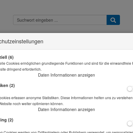
chutzeinstellungen
Kontakt
Widerrufsbelehrung
Datenschutz
AGB & Kundeninfo
Imp
Sie sind hier
THB - Shop
Rütteltisch B 10000 DZ Komfort M 380x360
iell (6)
elle Cookies ermöglichen grundlegende Funktionen und sind für die einwandfreie 
Alle Artikel zeigen aus: M
ite dringend erforderlich.
Daten Informationen anzeigen
Rütteltisch B 10000 DZ Komfort M 380x360
iken (2)
Artikelnr.: 20-00710
okies erfassen anonyme Statistiken. Diese Informationen helfen uns zu verstehen,
Website noch weiter optimieren können.
Daten Informationen anzeigen
mit Magnetspannvorrichtung, Drehzahlregelung und Zeitschalt
ing (2)
Preis auf Anfrage
*
ng Cookies werden von Drittanbietern oder Publishern verwendet, um personalisier