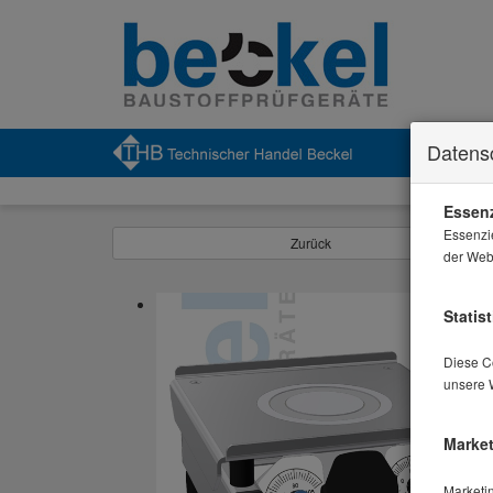
Datens
Essenz
Essenzi
Zurück
der Webs
Statist
Diese Co
unsere 
Market
Marketi