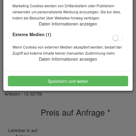
Marketing Cookies werden von Drittanbietern oder Publishern
verwendet, um personalisierte Werbung anzuzeigen. Sie tun dies,
indem sie Besucher über Websites hinweg verfolgen.
Daten Informationen anzeigen
Externe Medien (1)
Wenn Cookies von externen Medien akzeptiert werden, bedarf der
Zugriff auf externe Inhalte keiner manuellen Zustimmung mehr.
Daten Informationen anzeigen
Riffelteiler RT 37,5 12 Durchlässe
Speichern und weiter
Artikelnr.: 12-02756
Preis auf Anfrage
*
Lieferbar in auf