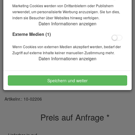
Marketing Cookies werden von Drittanbietern oder Publishern
verwendet, um personalisierte Werbung anzuzeigen. Sie tun dies,
indem sie Besucher über Websites hinweg verfolgen.
Daten Informationen anzeigen
Externe Medien (1)
Wenn Cookies von externen Medien akzeptiert werden, bedarf der
Zugriff auf externe Inhalte keiner manuellen Zustimmung mehr.
Daten Informationen anzeigen
Proctortopf Ø 250 mm DIN 18127 / EN 13286-2
Speichern und weiter
Höhe 200
Artikelnr.: 10-02206
Preis auf Anfrage
*