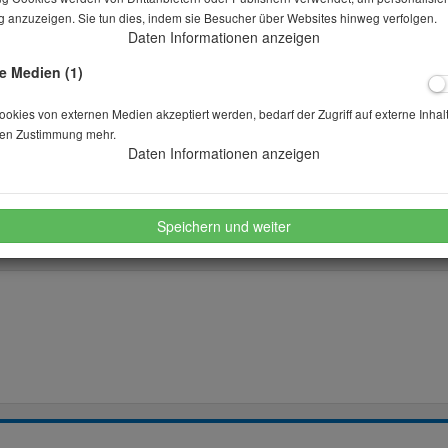
Lieferbar in auf Anfrage
 anzuzeigen. Sie tun dies, indem sie Besucher über Websites hinweg verfolgen.
Daten Informationen anzeigen
e Medien (1)
Stk.
kies von externen Medien akzeptiert werden, bedarf der Zugriff auf externe Inhal
en Zustimmung mehr.
merken
wünschen
Daten Informationen anzeigen
Speichern und weiter