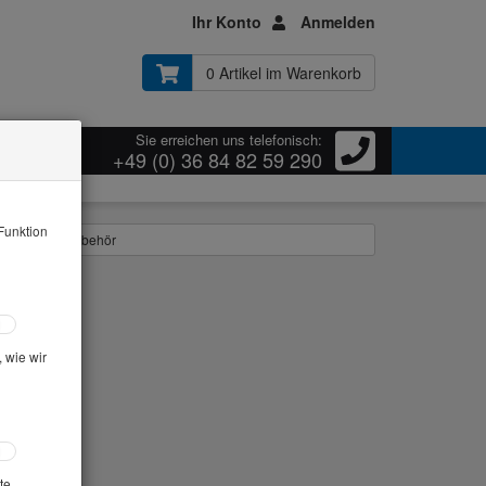
Ihr Konto
Anmelden
0 Artikel im Warenkorb
Sie erreichen uns telefonisch:
ressum
+49 (0) 36 84 82 59 290
05
Funktion
orversuche / Zubehör
 wie wir
te