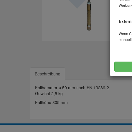
Werbung
Extern
Wenn Coo
manuell
Beschreibung
Fallhammer ø 50 mm nach EN 13286-2
Gewicht 2,5 kg
Fallhöhe 305 mm