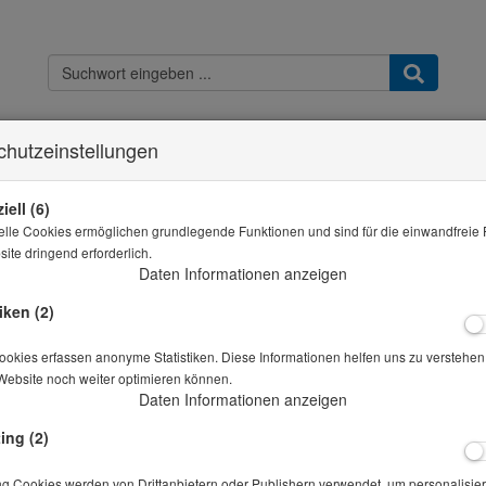
chutzeinstellungen
Kontakt
Widerrufsbelehrung
Datenschutz
AGB & Kundeninfo
Imp
ie sind hier
THB - Shop
Proctorhammer Ø 50mm EN 13286-2 / 2,5kg Höhe 3
iell (6)
elle Cookies ermöglichen grundlegende Funktionen und sind für die einwandfreie 
Alle Artikel zeigen aus: Proct
ite dringend erforderlich.
Daten Informationen anzeigen
Proctorhammer Ø 50mm EN 13286-2 / 2,5kg
iken (2)
Höhe 305
okies erfassen anonyme Statistiken. Diese Informationen helfen uns zu verstehen,
Artikelnr.: 10-02190
Website noch weiter optimieren können.
Daten Informationen anzeigen
Preis auf Anfrage
*
ing (2)
ng Cookies werden von Drittanbietern oder Publishern verwendet, um personalisier