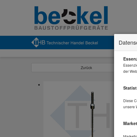
Datens
S
Essenz
Essenzi
Zurück
der Webs
Statist
Diese Co
unsere 
Market
Marketi