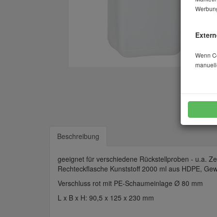
Werbung
Extern
Wenn Coo
manuell
Beschreibung
geeignet für verschiedene Rückstellproben - u.a. Z
Rechteckflasche Kunststoff 2000 ml aus HDPE, Ge
Verschluss rot mit PE-Schaumeinlage Ø 80 mm
L x B x H: 90,5 x 125 x 230 mm