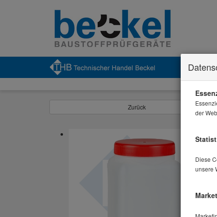
Datens
Essenz
Essenzi
Zurück
der Webs
Statist
Diese Co
unsere 
Market
Marketi