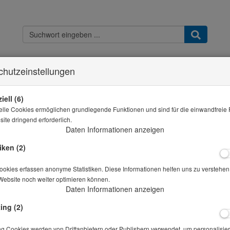
chutzeinstellungen
Kontakt
Widerrufsbelehrung
Datenschutz
AGB & Kundeninfo
Imp
Sie sind hier
THB - Shop
Probeflasche Kunststoff HDPE 2000 ml
iell (6)
elle Cookies ermöglichen grundlegende Funktionen und sind für die einwandfreie 
Alle Artikel zeigen aus: Weithals
ite dringend erforderlich.
Daten Informationen anzeigen
Probeflasche Kunststoff HDPE 2000 ml
iken (2)
Artikelnr.: 10-01324
okies erfassen anonyme Statistiken. Diese Informationen helfen uns zu verstehen,
Website noch weiter optimieren können.
Daten Informationen anzeigen
aus Kunststoff
ing (2)
Preis auf Anfrage
*
ng Cookies werden von Drittanbietern oder Publishern verwendet, um personalisier