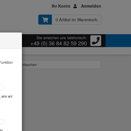
Ihr Konto
Anmelden
0 Artikel im Warenkorb
Sie erreichen uns telefonisch:
ressum
+49 (0) 36 84 82 59 290
Funktion
flaschen Probenflaschen
 wie wir
te