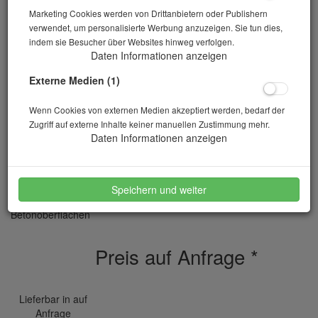
Marketing Cookies werden von Drittanbietern oder Publishern
verwendet, um personalisierte Werbung anzuzeigen. Sie tun dies,
indem sie Besucher über Websites hinweg verfolgen.
Daten Informationen anzeigen
Externe Medien (1)
Wenn Cookies von externen Medien akzeptiert werden, bedarf der
Zugriff auf externe Inhalte keiner manuellen Zustimmung mehr.
Permeabilitätstester Torrent 12200
Daten Informationen anzeigen
Artikelnr.: 10-00591
Speichern und weiter
zur zerstörungsfreien Prüfung der Permeabilität von
Betonoberflächen
Preis auf Anfrage
*
Lieferbar in auf
Anfrage