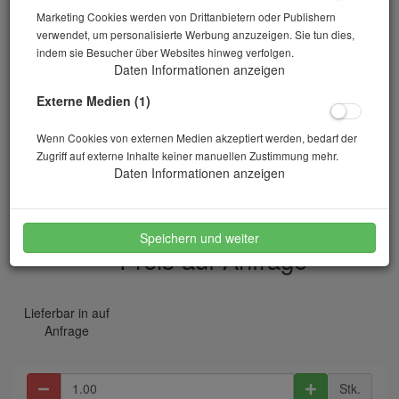
Marketing Cookies werden von Drittanbietern oder Publishern
verwendet, um personalisierte Werbung anzuzeigen. Sie tun dies,
indem sie Besucher über Websites hinweg verfolgen.
Daten Informationen anzeigen
Externe Medien (1)
Wenn Cookies von externen Medien akzeptiert werden, bedarf der
Zugriff auf externe Inhalte keiner manuellen Zustimmung mehr.
Normgefäß 20 Liter nach DIN EN 1097-3
Daten Informationen anzeigen
Artikelnr.: 20-00481
Speichern und weiter
Preis auf Anfrage
*
Lieferbar in auf
Anfrage
Stk.