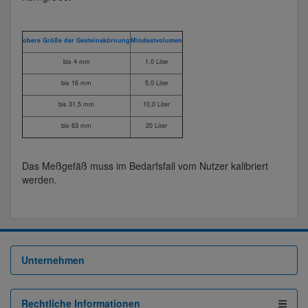
obere Größe der Gesteinskörnung
Mindestvolumen
bis 4 mm
1,0 Liter
bis 16 mm
5,0 Liter
bis 31,5 mm
10,0 Liter
bis 63 mm
20 Liter
Das Meßgefäß muss im Bedarfsfall vom Nutzer kalibriert
werden.
Unternehmen
Rechtliche Informationen