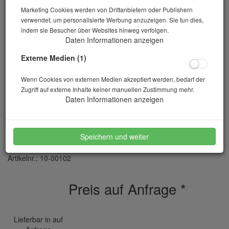
Marketing Cookies werden von Drittanbietern oder Publishern
verwendet, um personalisierte Werbung anzuzeigen. Sie tun dies,
indem sie Besucher über Websites hinweg verfolgen.
Daten Informationen anzeigen
Externe Medien (1)
Wenn Cookies von externen Medien akzeptiert werden, bedarf der
Zugriff auf externe Inhalte keiner manuellen Zustimmung mehr.
Daten Informationen anzeigen
Mischschüssel 5l zu Mörtelmischer Typ N 50
Speichern und weiter
Artikelnr.: 10-00102
Preis auf Anfrage
*
Lieferbar in auf