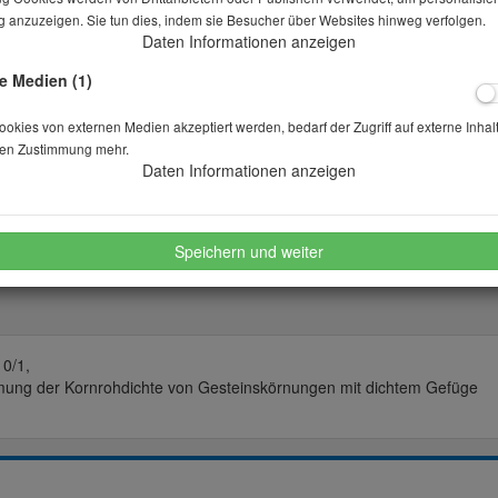
 anzuzeigen. Sie tun dies, indem sie Besucher über Websites hinweg verfolgen.
Daten Informationen anzeigen
Lieferbar in auf Anfrage
e Medien (1)
Stk.
kies von externen Medien akzeptiert werden, bedarf der Zugriff auf externe Inhal
en Zustimmung mehr.
Daten Informationen anzeigen
merken
wünschen
Speichern und weiter
10/1,
mmung der Kornrohdichte von Gesteinskörnungen mit dichtem Gefüge