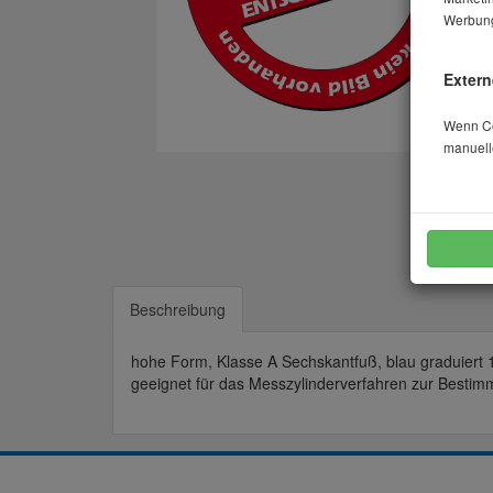
Werbung
Extern
Wenn Coo
manuell
Beschreibung
hohe Form, Klasse A Sechskantfuß, blau graduiert 
geeignet für das Messzylinderverfahren zur Besti