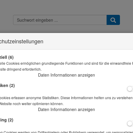
chutzeinstellungen
Kontakt
Widerrufsbelehrung
Datenschutz
AGB & Kundeninfo
Imp
Sie sind hier
THB - Shop
Messzylinder Klarglas 1000 ml
iell (6)
elle Cookies ermöglichen grundlegende Funktionen und sind für die einwandfreie 
Alle Artikel zeigen aus:
ite dringend erforderlich.
Daten Informationen anzeigen
Messzylinder Klarglas 1000 ml
iken (2)
Artikelnr.: 10-01189
okies erfassen anonyme Statistiken. Diese Informationen helfen uns zu verstehen,
Website noch weiter optimieren können.
Daten Informationen anzeigen
zur Bestimmung der Kornrohdichte von Gesteinskörnungen
ing (2)
Preis auf Anfrage
*
ng Cookies werden von Drittanbietern oder Publishern verwendet, um personalisier