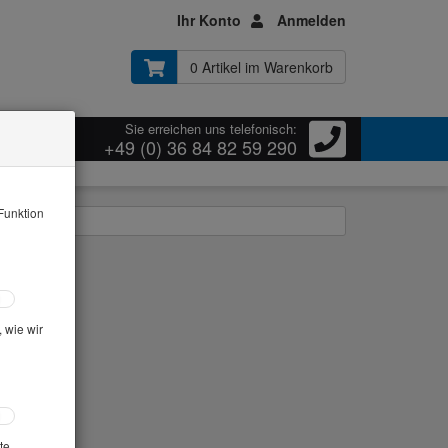
Ihr Konto
Anmelden
0 Artikel im Warenkorb
Sie erreichen uns telefonisch:
ressum
+49 (0) 36 84 82 59 290
Funktion
 Kornrohdichte
 wie wir
te