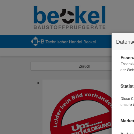
Datens
Essenz
Essenzi
Zurück
der Webs
Statist
Diese Co
unsere 
Market
Marketi