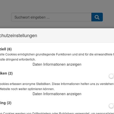
chutzeinstellungen
Kontakt
Widerrufsbelehrung
Datenschutz
AGB & Kundeninfo
Imp
Sie sind hier
THB - Shop
Messbecher Kunststoff 5000 ml
iell (6)
elle Cookies ermöglichen grundlegende Funktionen und sind für die einwandfreie 
Alle Artikel zeigen aus: Messbech
ite dringend erforderlich.
Daten Informationen anzeigen
Messbecher Kunststoff 5000 ml
iken (2)
Artikelnr.: 10-01232
okies erfassen anonyme Statistiken. Diese Informationen helfen uns zu verstehen,
Website noch weiter optimieren können.
Daten Informationen anzeigen
Preis auf Anfrage
*
ing (2)
Lieferbar in auf Anfrage
ng Cookies werden von Drittanbietern oder Publishern verwendet, um personalisier