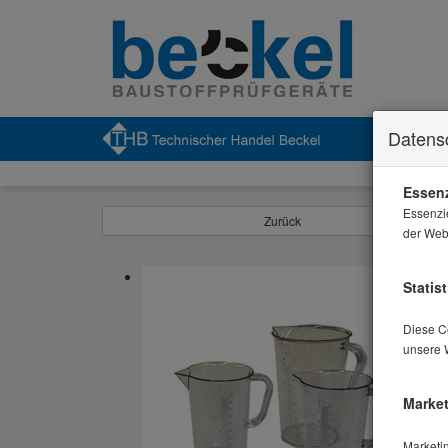
Datens
Essenz
Essenzi
Zurück
der Webs
Statist
Diese Co
unsere 
Market
Marketi