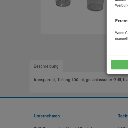
Werbung
Extern
Wenn Coo
manuell
Beschreibung
transparent, Teilung 100 ml, geschlossener Griff, bl
Unternehmen
Recht