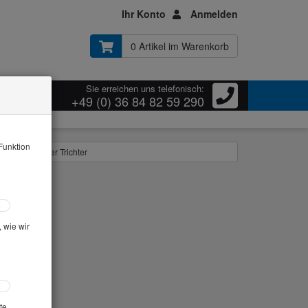
Ihr Konto
Anmelden
0 Artikel im Warenkorb
Sie erreichen uns telefonisch:
ressum
+49 (0) 36 84 82 59 290
Funktion
er Messzylinder Trichter
 wie wir
te