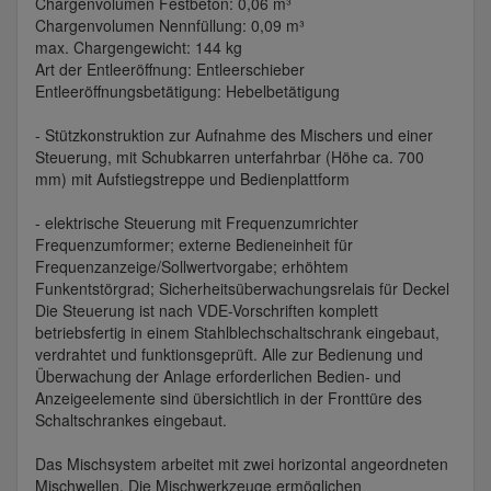
Chargenvolumen Festbeton: 0,06 m³
Chargenvolumen Nennfüllung: 0,09 m³
max. Chargengewicht: 144 kg
Art der Entleeröffnung: Entleerschieber
Entleeröffnungsbetätigung: Hebelbetätigung
- Stützkonstruktion zur Aufnahme des Mischers und einer
Steuerung, mit Schubkarren unterfahrbar (Höhe ca. 700
mm) mit Aufstiegstreppe und Bedienplattform
- elektrische Steuerung mit Frequenzumrichter
Frequenzumformer; externe Bedieneinheit für
Frequenzanzeige/Sollwertvorgabe; erhöhtem
Funkentstörgrad; Sicherheitsüberwachungsrelais für Deckel
Die Steuerung ist nach VDE-Vorschriften komplett
betriebsfertig in einem Stahlblechschaltschrank eingebaut,
verdrahtet und funktionsgeprüft. Alle zur Bedienung und
Überwachung der Anlage erforderlichen Bedien- und
Anzeigeelemente sind übersichtlich in der Fronttüre des
Schaltschrankes eingebaut.
Das Mischsystem arbeitet mit zwei horizontal angeordneten
Mischwellen. Die Mischwerkzeuge ermöglichen