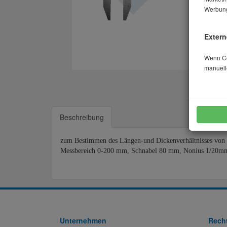
Werbung
Extern
Wenn Coo
manuell
Beschreibung
zum Bestimmen des Längen-und Dickenverhältnisses von
Messbereich 0-200 mm, Schnabel 80 mm, Nonius 1/20mm,
Unternehmen
Recht