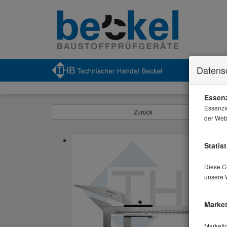
Datens
Essenz
Essenzi
Zurück
der Webs
Statist
Diese Co
unsere 
Market
Marketi