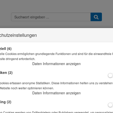
chutzeinstellungen
Kontakt
Widerrufsbelehrung
Datenschutz
AGB & Kundeninfo
Imp
Sie sind hier
THB - Shop
Kornformschieblehre 1:3
iell (6)
elle Cookies ermöglichen grundlegende Funktionen und sind für die einwandfreie 
Alle Artikel zeigen aus: Kornfor
ite dringend erforderlich.
Daten Informationen anzeigen
Kornformschieblehre 1:3
iken (2)
Artikelnr.: 10-01045
okies erfassen anonyme Statistiken. Diese Informationen helfen uns zu verstehen,
Website noch weiter optimieren können.
Daten Informationen anzeigen
Preis auf Anfrage
*
ing (2)
Lieferbar in auf Anfrage
ng Cookies werden von Drittanbietern oder Publishern verwendet, um personalisier