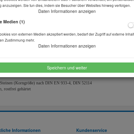
 anzuzeigen. Sie tun dies, indem sie Besucher über Websites hinweg verfolgen.
Daten Informationen anzeigen
Stk.
e Medien (1)
kies von externen Medien akzeptiert werden, bedarf der Zugriff auf externe Inhal
merken
wünschen
en Zustimmung mehr.
Daten Informationen anzeigen
Speichern und weiter
 Steinen (Korngröße) nach DIN EN 933-4, DIN 52114
 rostfrei gehärtet
liche Informationen
Kundenservice