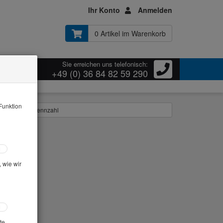
Ihr Konto
Anmelden
0 Artikel im Warenkorb
Sie erreichen uns telefonisch:
ressum
+49 (0) 36 84 82 59 290
Funktion
m/Plattigkeits-kennzahl
 wie wir
te