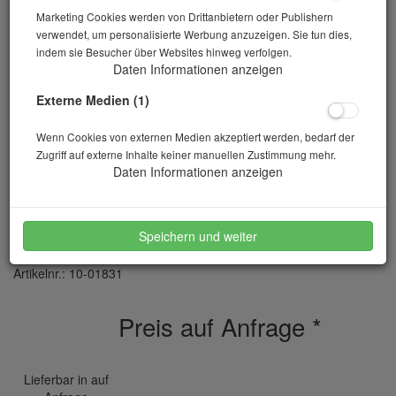
Marketing Cookies werden von Drittanbietern oder Publishern
verwendet, um personalisierte Werbung anzuzeigen. Sie tun dies,
indem sie Besucher über Websites hinweg verfolgen.
Daten Informationen anzeigen
Externe Medien (1)
Wenn Cookies von externen Medien akzeptiert werden, bedarf der
Zugriff auf externe Inhalte keiner manuellen Zustimmung mehr.
Daten Informationen anzeigen
Holz-/Materialfeuchte-Messer Testo 606-2
Speichern und weiter
Artikelnr.: 10-01831
Preis auf Anfrage
*
Lieferbar in auf