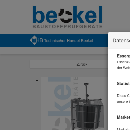
Datens
Essenz
Essenzi
Zurück
der Webs
Statist
Diese Co
unsere 
Market
Marketi