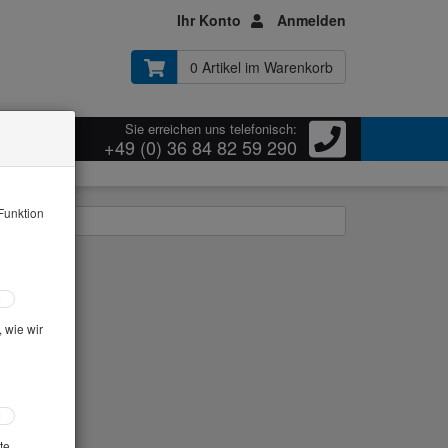
Ihr Konto
Anmelden
0 Artikel im Warenkorb
Sie erreichen uns telefonisch:
ressum
+49 (0) 36 84 82 59 290
Funktion
us: Mischer
 wie wir
te