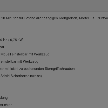
- 10 Minuten für Betone aller gängigen Korngrößen, Mörtel u.a., Nutzv
60 Hz / 0,75 kW
bar
viduell einstellbar mit Werkzeug
 einstellbar mit Werkzeug
bar mit leicht zu bedienenden Sterngriffschrauben
 Schild Sicherheitshinweise)
elung
richter