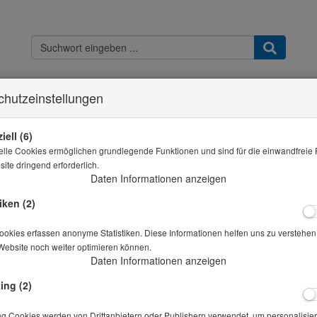
chutzeinstellungen
Kontakt
Widerrufsbelehrung
Datenschutz
AGB & Kundeninfo
Imp
Sie sind hier
THB - Shop
Eimermischer Beckel FU
iell (6)
elle Cookies ermöglichen grundlegende Funktionen und sind für die einwandfreie 
Alle Artikel zeigen a
ite dringend erforderlich.
Daten Informationen anzeigen
Eimermischer Beckel FU
iken (2)
Artikelnr.: 20-00025
okies erfassen anonyme Statistiken. Diese Informationen helfen uns zu verstehen,
Website noch weiter optimieren können.
Daten Informationen anzeigen
mit Drehzahlregelung
ing (2)
Preis auf Anfrage
*
ng Cookies werden von Drittanbietern oder Publishern verwendet, um personalisier