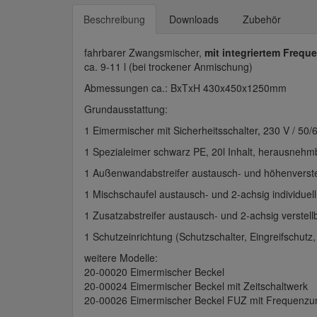
Beschreibung
Downloads
Zubehör
fahrbarer Zwangsmischer,
mit integriertem Frequ
ca. 9-11 l (bei trockener Anmischung)
Abmessungen ca.: BxTxH 430x450x1250mm
Grundausstattung:
1 Eimermischer mit Sicherheitsschalter, 230 V / 50/
1 Spezialeimer schwarz PE, 20l Inhalt, herausnehm
1 Außenwandabstreifer austausch- und höhenverstellb
1 Mischschaufel austausch- und 2-achsig individuell
1 Zusatzabstreifer austausch- und 2-achsig verstell
1 Schutzeinrichtung (Schutzschalter, Eingreifschutz,
weitere Modelle:
20-00020 Eimermischer Beckel
20-00024 Eimermischer Beckel mit Zeitschaltwerk
20-00026 Eimermischer Beckel FUZ mit Frequenzum