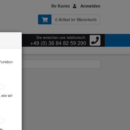
Ihr Konto
Anmelden
0 Artikel im Warenkorb
Sie erreichen uns telefonisch:
ressum
+49 (0) 36 84 82 59 290
Funktion
us: Mischer
 wie wir
te