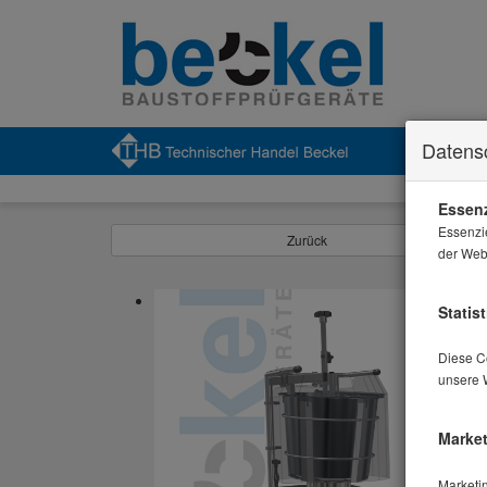
Datens
Essenz
Essenzi
Zurück
der Webs
Statist
Diese Co
unsere 
Market
Marketi