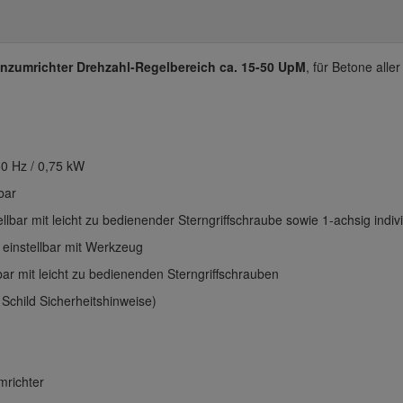
enzumrichter Drehzahl-Regelbereich ca. 15-50 UpM
, für Betone all
60 Hz / 0,75 kW
bar
ar mit leicht zu bedienender Sterngriffschraube sowie 1-achsig indivi
 einstellbar mit Werkzeug
bar mit leicht zu bedienenden Sterngriffschrauben
 Schild Sicherheitshinweise)
richter