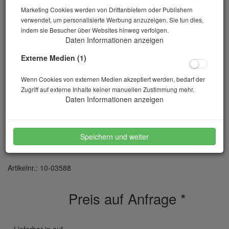
Marketing Cookies werden von Drittanbietern oder Publishern
verwendet, um personalisierte Werbung anzuzeigen. Sie tun dies,
indem sie Besucher über Websites hinweg verfolgen.
Daten Informationen anzeigen
Externe Medien (1)
Wenn Cookies von externen Medien akzeptiert werden, bedarf der
Zugriff auf externe Inhalte keiner manuellen Zustimmung mehr.
Daten Informationen anzeigen
Druck/Biegeprüf- Maschine MEGA 100-200-10
Speichern und weiter
DM1-S
Artikelnr.: 10-03588
Preis auf Anfrage
*