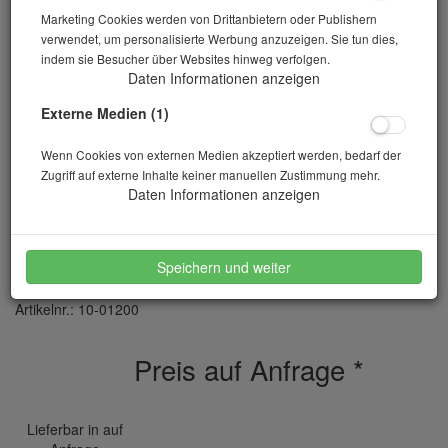
Marketing Cookies werden von Drittanbietern oder Publishern
verwendet, um personalisierte Werbung anzuzeigen. Sie tun dies,
indem sie Besucher über Websites hinweg verfolgen.
Daten Informationen anzeigen
Externe Medien (1)
Wenn Cookies von externen Medien akzeptiert werden, bedarf der
Zugriff auf externe Inhalte keiner manuellen Zustimmung mehr.
Daten Informationen anzeigen
Becherglas hohe Form 1000 ml
Speichern und weiter
Artikelnr.: 10-01200
Preis auf Anfrage
*
Lieferbar in auf